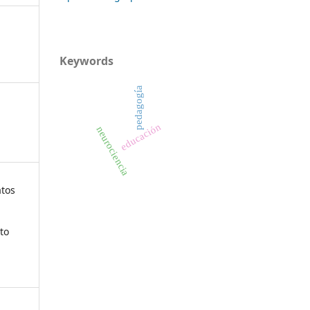
Keywords
pedagogía
educación
neurociencia
atos
to