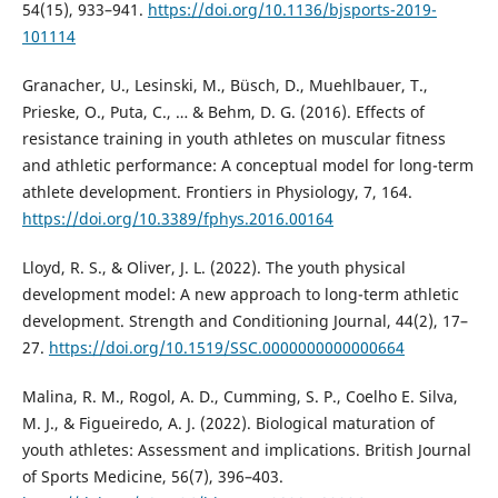
54(15), 933–941.
https://doi.org/10.1136/bjsports-2019-
101114
Granacher, U., Lesinski, M., Büsch, D., Muehlbauer, T.,
Prieske, O., Puta, C., … & Behm, D. G. (2016). Effects of
resistance training in youth athletes on muscular fitness
and athletic performance: A conceptual model for long-term
athlete development. Frontiers in Physiology, 7, 164.
https://doi.org/10.3389/fphys.2016.00164
Lloyd, R. S., & Oliver, J. L. (2022). The youth physical
development model: A new approach to long-term athletic
development. Strength and Conditioning Journal, 44(2), 17–
27.
https://doi.org/10.1519/SSC.0000000000000664
Malina, R. M., Rogol, A. D., Cumming, S. P., Coelho E. Silva,
M. J., & Figueiredo, A. J. (2022). Biological maturation of
youth athletes: Assessment and implications. British Journal
of Sports Medicine, 56(7), 396–403.