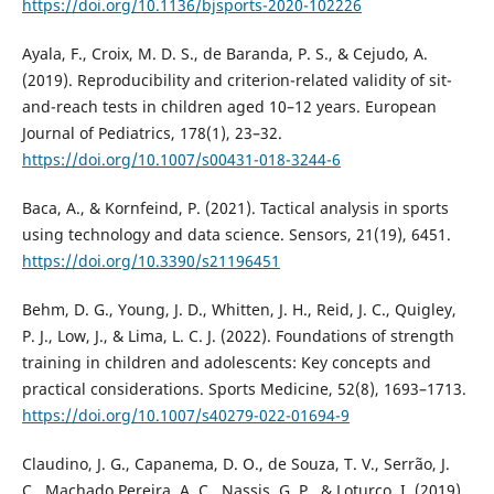
https://doi.org/10.1136/bjsports-2020-102226
Ayala, F., Croix, M. D. S., de Baranda, P. S., & Cejudo, A.
(2019). Reproducibility and criterion-related validity of sit-
and-reach tests in children aged 10–12 years. European
Journal of Pediatrics, 178(1), 23–32.
https://doi.org/10.1007/s00431-018-3244-6
Baca, A., & Kornfeind, P. (2021). Tactical analysis in sports
using technology and data science. Sensors, 21(19), 6451.
https://doi.org/10.3390/s21196451
Behm, D. G., Young, J. D., Whitten, J. H., Reid, J. C., Quigley,
P. J., Low, J., & Lima, L. C. J. (2022). Foundations of strength
training in children and adolescents: Key concepts and
practical considerations. Sports Medicine, 52(8), 1693–1713.
https://doi.org/10.1007/s40279-022-01694-9
Claudino, J. G., Capanema, D. O., de Souza, T. V., Serrão, J.
C., Machado Pereira, A. C., Nassis, G. P., & Loturco, I. (2019).