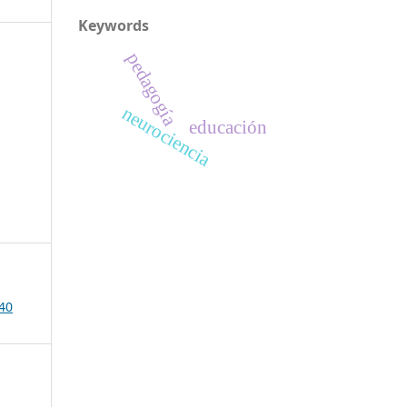
Keywords
pedagogía
neurociencia
educación
e40