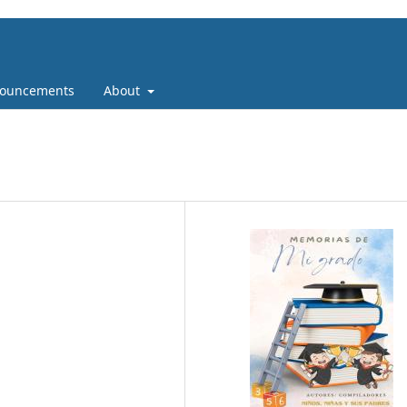
ouncements
About