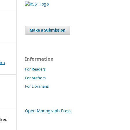
Make a Submission
Information
ura
For Readers
For Authors
For Librarians
Open Monograph Press
dred