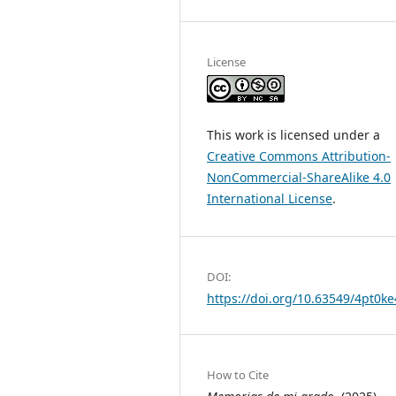
License
This work is licensed under a
Creative Commons Attribution-
NonCommercial-ShareAlike 4.0
International License
.
DOI:
https://doi.org/10.63549/4pt0k
How to Cite