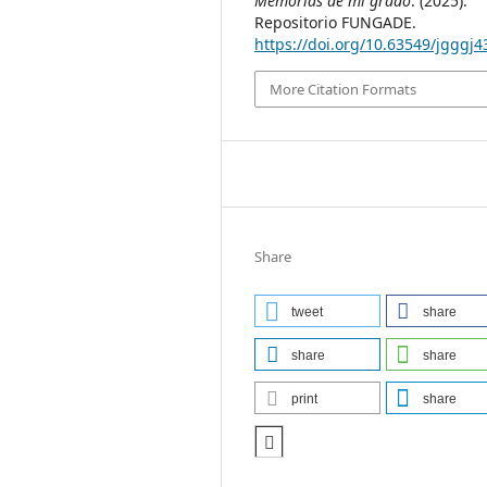
Memorias de mi grado
. (2025).
Repositorio FUNGADE.
https://doi.org/10.63549/jgggj4
More Citation Formats
Share
tweet
share
share
share
print
share